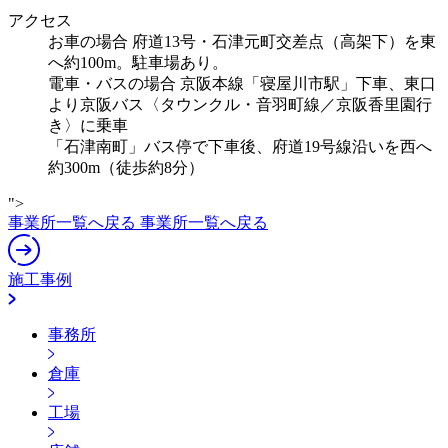
アクセス
お車の場合
府道13号・石津元町交差点（高架下）を東
へ約100m。駐車場あり。
電車・バスの場合
京阪本線「寝屋川市駅」下車、東口
より京阪バス〈タウンクル・音羽町線／京阪香里園行
き〉に乗車
「石津南町」バス停で下車後、府道19号線沿いを西へ
約300m（徒歩約8分）
">
事業所一覧へ戻る
事業所一覧へ戻る
施工事例
事務所
倉庫
工場