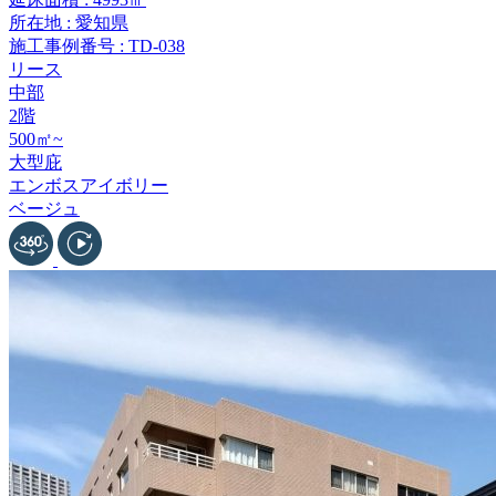
所在地 : 愛知県
施工事例番号 : TD-038
リース
中部
2階
500㎡~
大型庇
エンボスアイボリー
ベージュ