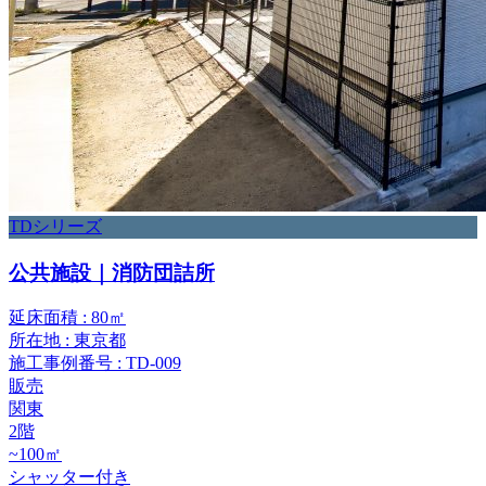
TDシリーズ
公共施設｜消防団詰所
延床面積 : 80㎡
所在地 : 東京都
施工事例番号 : TD-009
販売
関東
2階
~100㎡
シャッター付き