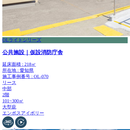
OLライトシリーズ
公共施設｜仮設消防庁舎
延床面積 : 218㎡
所在地 : 愛知県
施工事例番号 : OL-070
リース
中部
2階
101~300㎡
大型庇
エンボスアイボリー