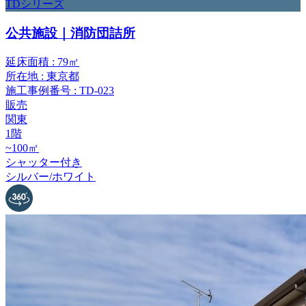
TDシリーズ
公共施設｜消防団詰所
延床面積 : 79㎡
所在地 : 東京都
施工事例番号 : TD-023
販売
関東
1階
~100㎡
シャッター付き
シルバー/ホワイト