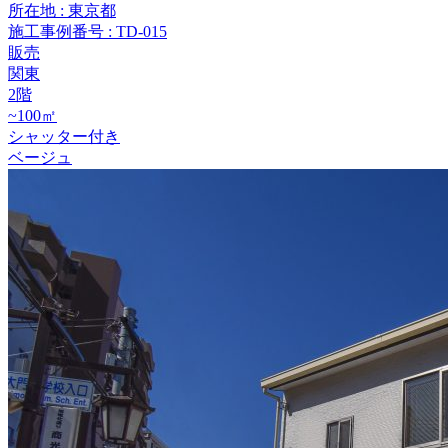
所在地 : 東京都
施工事例番号 : TD-015
販売
関東
2階
~100㎡
シャッター付き
ベージュ