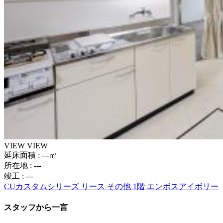
VIEW
VIEW
延床面積 : ---㎡
所在地 : ---
竣工 : ---
CUカスタムシリーズ
リース
その他
1階
エンボスアイボリー
スタッフから一言