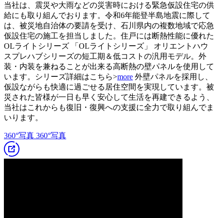
当社は、震災や大雨などの災害時における緊急仮設住宅の供
給にも取り組んでおります。令和6年能登半島地震に際して
は、被災地自治体の要請を受け、石川県内の複数地域で応急
仮設住宅の施工を担当しました。住戸には断熱性能に優れた
OLライトシリーズ
「OLライトシリーズ」
オリエントハウ
スプレハブシリーズの短工期＆低コストの汎用モデル。外
装・内装を兼ねることが出来る高断熱の壁パネルを使用して
います。シリーズ詳細はこちら>
more
外壁パネルを採用し、
仮設ながらも快適に過ごせる居住空間を実現しています。被
災された皆様が一日も早く安心して生活を再建できるよう、
当社はこれからも復旧・復興への支援に全力で取り組んでま
いります。
360°写真
360°写真