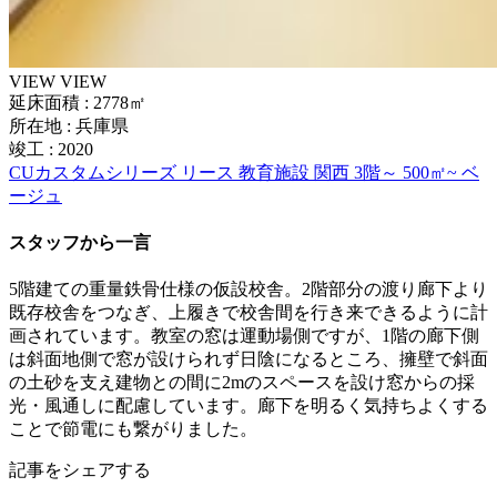
VIEW
VIEW
延床面積 : 2778㎡
所在地 : 兵庫県
竣工 : 2020
CUカスタムシリーズ
リース
教育施設
関西
3階～
500㎡~
ベ
ージュ
スタッフから一言
5階建ての重量鉄骨仕様の仮設校舎。2階部分の渡り廊下より
既存校舎をつなぎ、上履きで校舎間を行き来できるように計
画されています。教室の窓は運動場側ですが、1階の廊下側
は斜面地側で窓が設けられず日陰になるところ、擁壁で斜面
の土砂を支え建物との間に2mのスペースを設け窓からの採
光・風通しに配慮しています。廊下を明るく気持ちよくする
ことで節電にも繋がりました。
記事をシェアする